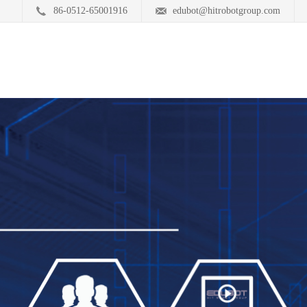
86-0512-65001916
edubot@hitrobotgroup.com