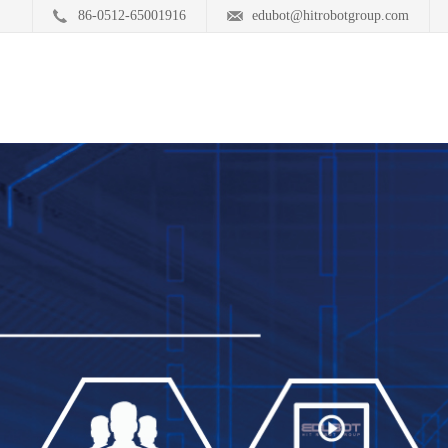
86-0512-65001916
edubot@hitrobotgroup.com