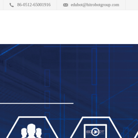
86-0512-65001916
edubot@hitrobotgroup.com