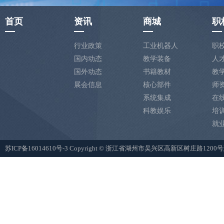
首页
资讯
商城
职
行业政策
工业机器人
职
国内动态
教学装备
人
国外动态
书籍教材
教
展会信息
核心部件
师
系统集成
在
科教娱乐
培
就
苏ICP备16014610号-3
Copyright © 浙江省湖州市吴兴区高新区树庄路12