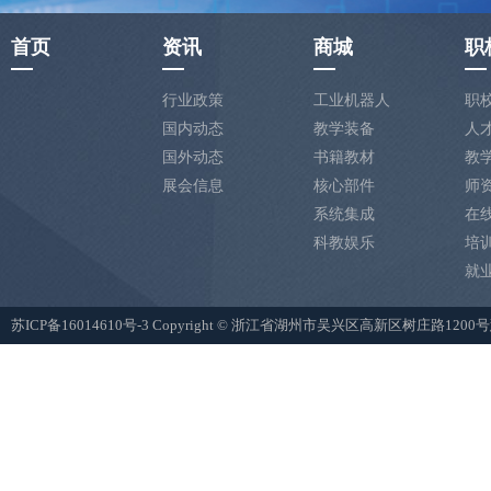
首页
资讯
商城
职
行业政策
工业机器人
职
国内动态
教学装备
人
国外动态
书籍教材
教
展会信息
核心部件
师
系统集成
在
科教娱乐
培
就
苏ICP备16014610号-3
Copyright © 浙江省湖州市吴兴区高新区树庄路12