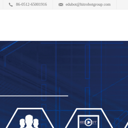
86-0512-65001916
edubot@hitrobotgroup.com