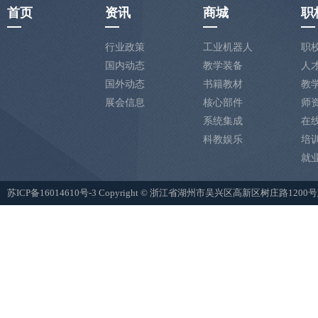
首页
资讯
商城
职
行业政策
工业机器人
职
国内动态
教学装备
人
国外动态
书籍教材
教
展会信息
核心部件
师
系统集成
在
科教娱乐
培
就
苏ICP备16014610号-3
Copyright © 浙江省湖州市吴兴区高新区树庄路12