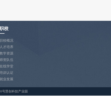
职校
职校概况
人才培养
教学资源
师资队伍
在线学堂
培训认证
就业发展
1200号慧创科技产业园