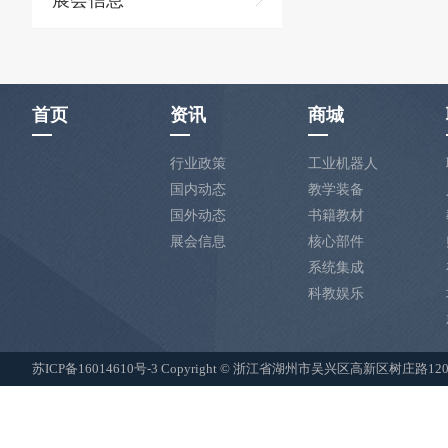
展会信息
首页
资讯
商城
行业政策
工业机器人
国内动态
教学装备
国外动态
书籍教材
展会信息
核心部件
系统集成
科教娱乐
苏ICP备16014610号-3
Copyright © 浙江省湖州市吴兴区高新区树庄路