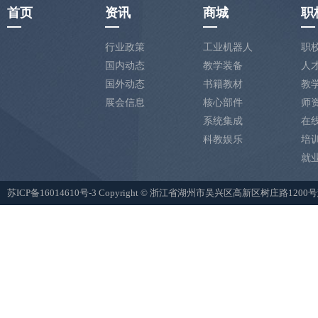
首页
资讯
商城
职
行业政策
工业机器人
职
国内动态
教学装备
人
国外动态
书籍教材
教
展会信息
核心部件
师
系统集成
在
科教娱乐
培
就
苏ICP备16014610号-3
Copyright © 浙江省湖州市吴兴区高新区树庄路12