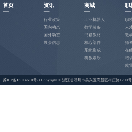
首页
资讯
商城
职
行业政策
工业机器人
职
国内动态
教学装备
人
国外动态
书籍教材
教
展会信息
核心部件
师
系统集成
在
科教娱乐
培
就
苏ICP备16014610号-3
Copyright © 浙江省湖州市吴兴区高新区树庄路12