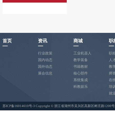
首页
资讯
商城
职
行业政策
工业机器人
职
国内动态
教学装备
人
国外动态
书籍教材
教
展会信息
核心部件
师
系统集成
在
科教娱乐
培
就
苏ICP备16014610号-3
Copyright © 浙江省湖州市吴兴区高新区树庄路12