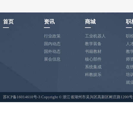
首页
资讯
商城
职
行业政策
工业机器人
职
国内动态
教学装备
人
国外动态
书籍教材
教
展会信息
核心部件
师
系统集成
在
科教娱乐
培
就
苏ICP备16014610号-3
Copyright © 浙江省湖州市吴兴区高新区树庄路12