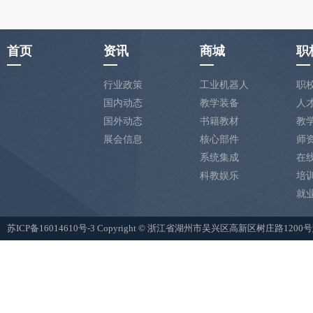
首页
资讯
商城
职
行业政策
工业机器人
职
国内动态
教学装备
人
国外动态
书籍教材
教
展会信息
核心部件
师
系统集成
在
科教娱乐
培
就
苏ICP备16014610号-3
Copyright © 浙江省湖州市吴兴区高新区树庄路12