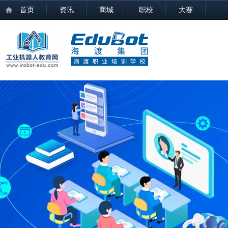
首页
资讯
商城
职校
大赛
职校概况
人才培养
教学资源
师资队伍
培训认证
就业发展
职校介绍
中职教育
推荐教材
专家教授
培训课程
招聘信息
发展历程
高职教育
培训装备
高级顾问
证书查询
实习岗位
职校通告
本科教育
教学视频
讲师团队
学生感言
校企合作
配套教案
就业情况
组织机构
工业机器人系统操作员
考核题库
工业机器人系统运维员