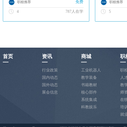
免费
职校推荐
职校推荐
4
787人在学
5
首页
资讯
商城
职
行业政策
工业机器人
职
国内动态
教学装备
人
国外动态
书籍教材
教
展会信息
核心部件
师
系统集成
在
科教娱乐
培
就