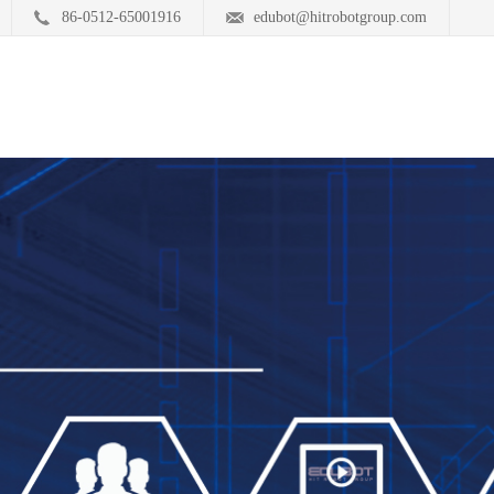
86-0512-65001916
edubot@hitrobotgroup.com