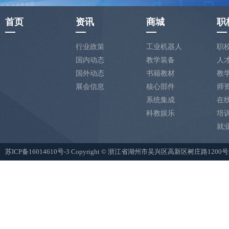
首页
资讯
商城
职
行业政策
工业机器人
职
国内动态
教学装备
人
国外动态
书籍教材
教
展会信息
核心部件
师
系统集成
在
科教娱乐
培
就
苏ICP备16014610号-3
Copyright © 浙江省湖州市吴兴区高新区树庄路12