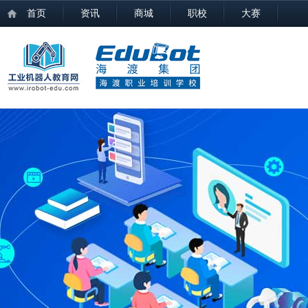
首页
资讯
商城
职校
大赛
职校概况
人才培养
教学资源
师资队伍
培训认证
就业发展
职校介绍
中职教育
推荐教材
专家教授
培训课程
招聘信息
发展历程
高职教育
培训装备
高级顾问
证书查询
实习岗位
职校通告
本科教育
教学视频
讲师团队
学生感言
校企合作
配套教案
就业情况
组织机构
工业机器人系统操作员
考核题库
工业机器人系统运维员