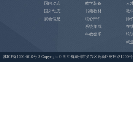
国内动态
教学装备
人
国外动态
书籍教材
教
展会信息
核心部件
师
系统集成
在
科教娱乐
培
就
苏ICP备16014610号-3
Copyright © 浙江省湖州市吴兴区高新区树庄路12